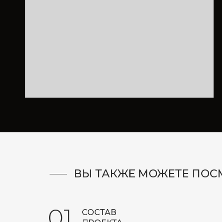
On-line консультация дизайнера – 4 ра
- после презентации планировки;
- после разработки пакета чертежей;
- после составления концепта;
- финальная встреча по альбому прое
ВЫ ТАКЖЕ МОЖЕТЕ ПОС
01
СОСТАВ