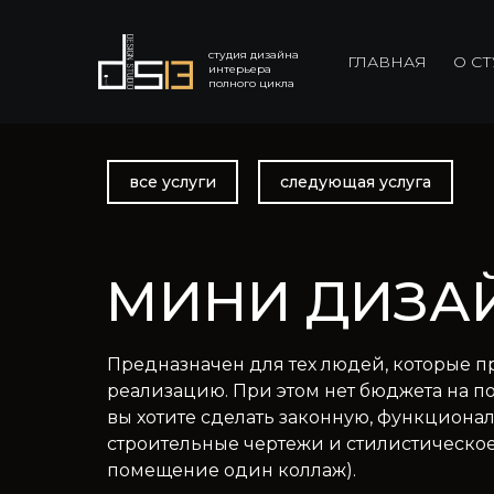
студия дизайна
ГЛАВНАЯ
О С
интерьера
полного цикла
все услуги
следующая услуга
МИНИ ДИЗА
Предназначен для тех людей, которые п
реализацию. При этом нет бюджета на п
вы хотите сделать законную, функцион
строительные чертежи и стилистическо
помещение один коллаж).